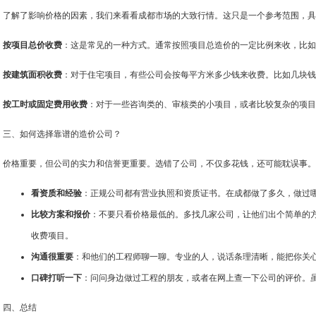
了解了影响价格的因素，我们来看看成都市场的大致行情。这只是一个参考范围，具
按项目总价收费
：这是常见的一种方式。通常按照项目总造价的一定比例来收，比如
按建筑面积收费
：对于住宅项目，有些公司会按每平方米多少钱来收费。比如几块钱
按工时或固定费用收费
：对于一些咨询类的、审核类的小项目，或者比较复杂的项目
三、如何选择靠谱的造价公司？
价格重要，但公司的实力和信誉更重要。选错了公司，不仅多花钱，还可能耽误事。
看资质和经验
：正规公司都有营业执照和资质证书。在成都做了多久，做过
比较方案和报价
：不要只看价格最低的。多找几家公司，让他们出个简单的
收费项目。
沟通很重要
：和他们的工程师聊一聊。专业的人，说话条理清晰，能把你关
口碑打听一下
：问问身边做过工程的朋友，或者在网上查一下公司的评价。
四、总结